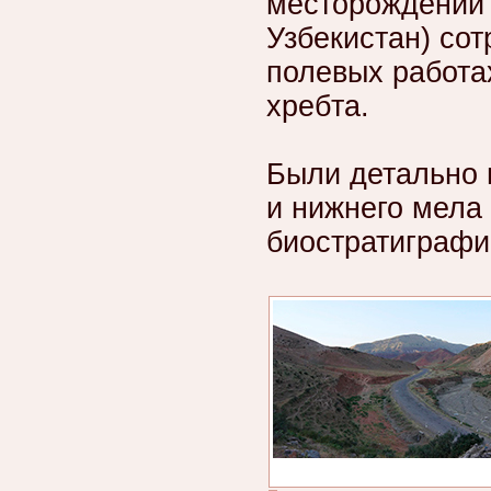
месторождений 
Узбекистан) со
полевых работах
хребта.
Были детально 
и нижнего мела
биостратиграфи