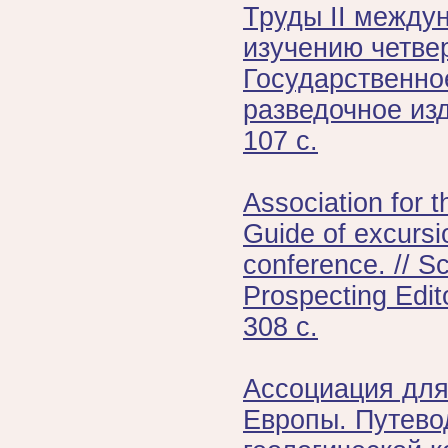
Труды II между
изучению четвер
Государственное
разведочное изд
107 с.
Association for 
Guide of excursi
conference. // Sc
Prospecting Edit
308 с.
Ассоциация для
Европы. Путево