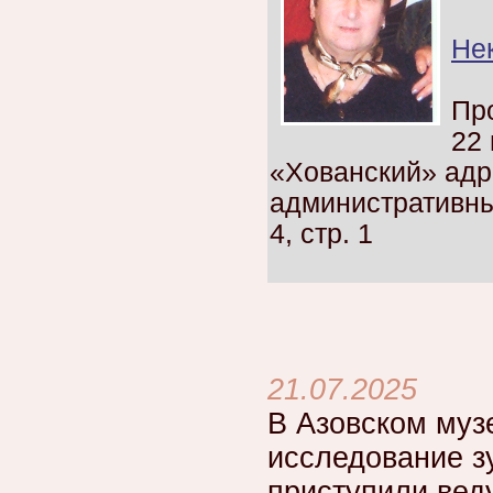
Нек
Пр
22 
«Хованский» адр
административны
4, стр. 1
21.07.2025
В Азовском муз
исследование з
приступили вед