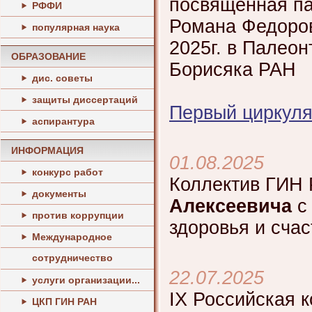
посвященная па
РФФИ
Романа Федоров
популярная наука
2025г. в Палеон
ОБРАЗОВАНИЕ
Борисяка РАН
дис. советы
защиты диссертаций
Первый циркул
аспирантура
ИНФОРМАЦИЯ
01.08.2025
конкурс работ
Коллектив ГИН
документы
Алексеевича
с 
против коррупции
здоровья и счас
Международное
сотрудничество
22.07.2025
услуги организации...
IХ Российская 
ЦКП ГИН РАН