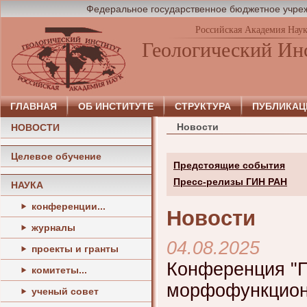
Федеральное государственное бюджетное учреж
Российская Академия Нау
Геологический Ин
ГЛАВНАЯ
ОБ ИНСТИТУТЕ
СТРУКТУРА
ПУБЛИКАЦ
Новости
НОВОСТИ
Целевое обучение
Предстоящие события
Пресс-релизы ГИН РАН
НАУКА
конференции...
Новости
журналы
04.08.2025
проекты и гранты
Конференция "П
комитеты...
морфофункцион
ученый совет