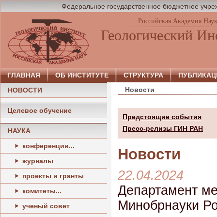
Федеральное государственное бюджетное учреж
Российская Академия Нау
Геологический Ин
ГЛАВНАЯ
ОБ ИНСТИТУТЕ
СТРУКТУРА
ПУБЛИКАЦ
Новости
НОВОСТИ
Целевое обучение
Предстоящие события
Пресс-релизы ГИН РАН
НАУКА
конференции...
Новости
журналы
22.04.2024
проекты и гранты
Департамент ме
комитеты...
Минобрнауки Ро
ученый совет