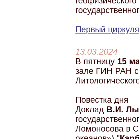
геофизического
государственног
Первый циркуля
13.03.2024
В пятницу
15 ма
зале ГИН РАН с
Литологическог
Повестка дня
Доклад
В.И. Л
государственно
Ломоносова в С
океанов») "
Кар