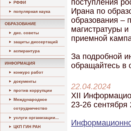
поступления ро
РФФИ
Ирана по обра
популярная наука
образования – 
ОБРАЗОВАНИЕ
магистратуры и
дис. советы
приемной кампа
защиты диссертаций
аспирантура
За подробной и
ИНФОРМАЦИЯ
обращайтесь в 
конкурс работ
документы
22.04.2024
против коррупции
XII Информацио
Международное
23-26 сентября 
сотрудничество
услуги организации...
Информационно
ЦКП ГИН РАН