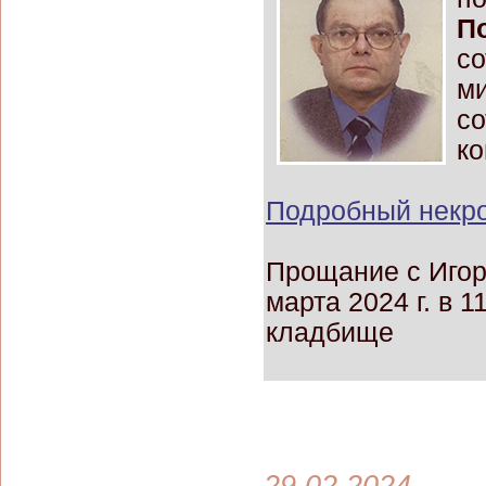
П
со
ми
со
ко
Подробный некро
Прощание с Игор
марта 2024 г. в 
кладбище