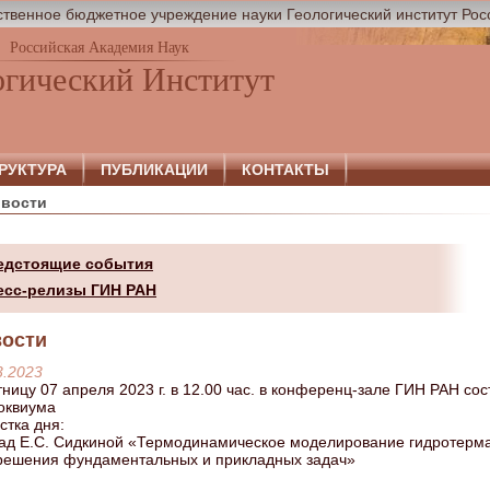
твенное бюджетное учреждение науки Геологический институт Рос
Российская Академия Наук
огический Институт
РУКТУРА
ПУБЛИКАЦИИ
КОНТАКТЫ
вости
едстоящие события
есс-релизы ГИН РАН
ости
3.2023
тницу 07 апреля 2023 г. в 12.00 час. в конференц-зале ГИН РАН со
оквиума
стка дня:
ад Е.С. Сидкиной «Термодинамическое моделирование гидротерма
решения фундаментальных и прикладных задач»