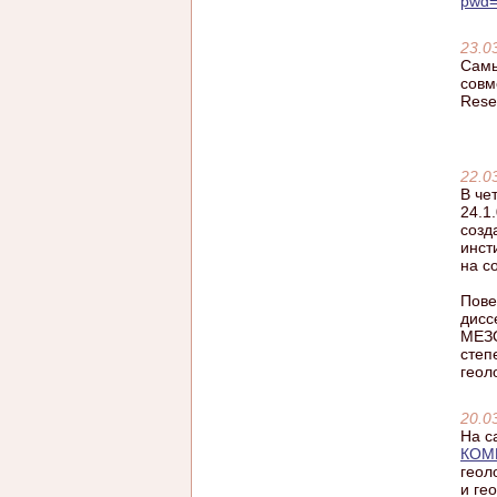
pwd
23.0
Самы
совм
Rese
22.0
В че
24.1
созд
инст
на с
Пове
дисс
МЕЗ
степ
геол
20.0
На с
КОМ
геол
и ге