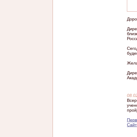
Доро
Дире
близ
Росс
Сего
буде
Жела
Дире
Акад
08.0
Всер
учен
прой
Перв
Сайт