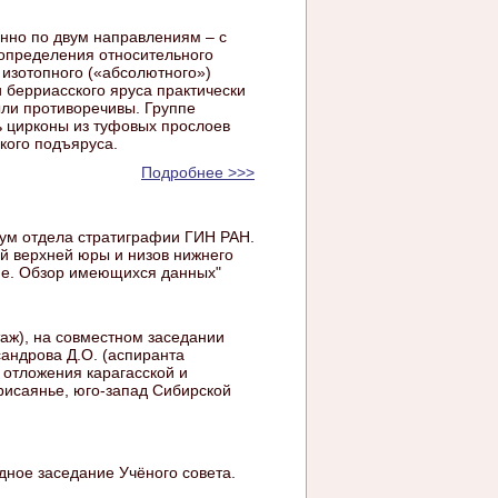
нно по двум направлениям – с
 определения относительного
 изотопного («абсолютного»)
и берриасского яруса практически
ыли противоречивы. Группе
ь цирконы из туфовых прослоев
кого подъяруса.
Подробнее >>>
иум отдела стратиграфии ГИН РАН.
й верхней юры и низов нижнего
ие. Обзор имеющихся данных"
таж), на совместном заседании
сандрова Д.О. (аспиранта
 отложения карагасской и
Присаянье, юго-запад Сибирской
редное заседание Учёного совета.