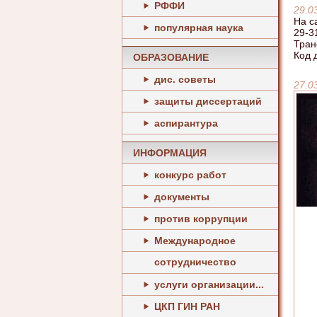
РФФИ
29.0
На с
популярная наука
29-3
Тран
Код 
ОБРАЗОВАНИЕ
дис. советы
27.0
защиты диссертаций
аспирантура
ИНФОРМАЦИЯ
конкурс работ
документы
против коррупции
Международное
сотрудничество
услуги организации...
ЦКП ГИН РАН