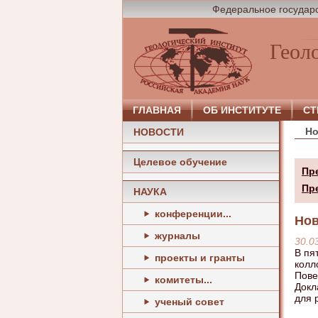
Федеральное государс
Геол
ГЛАВНАЯ
ОБ ИНСТИТУТЕ
СТ
Но
НОВОСТИ
Целевое обучение
Пр
Пр
НАУКА
конференции...
Нов
журналы
30.0
В пя
проекты и гранты
колл
Пове
комитеты...
Докл
для 
ученый совет