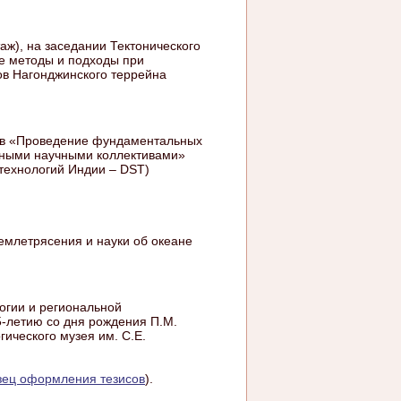
таж), на заседании Тектонического
ие методы и подходы при
ов Нагонджинского террейна
ов «Проведение фундаментальных
дными научными коллективами»
 технологий Индии – DST)
емлетрясения и науки об океане
огии и региональной
-летию со дня рождения П.М.
гического музея им. С.Е.
зец оформления тезисов
).