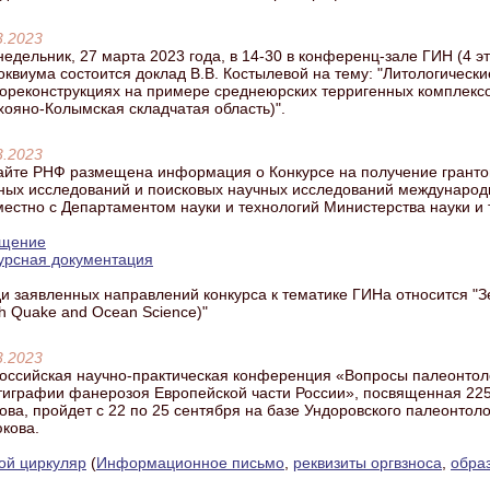
3.2023
недельник, 27 марта 2023 года, в 14-30 в конференц-зале ГИН (4 э
оквиума состоится доклад В.В. Костылевой на тему: "Литологическ
ореконструкциях на примере среднеюрских терригенных комплекс
хояно-Колымская складчатая область)".
3.2023
айте РНФ размещена информация о Конкурсе на получение грант
ных исследований и поисковых научных исследований междунаро
местно с Департаментом науки и технологий Министерства науки и
ещение
урсная документация
и заявленных направлений конкурса к тематике ГИНа относится "З
th Quake and Ocean Science)"
3.2023
оссийская научно-практическая конференция «Вопросы палеонтол
тиграфии фанерозоя Европейской части России», посвященная 225
ова, пройдет с 22 по 25 сентября на базе Ундоровского палеонтоло
кова.
ой циркуляр
(
Информационное письмо
,
реквизиты оргвзноса
,
обра