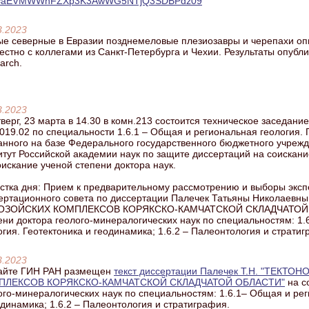
=aEVMWWhFZXp3K3AwWG5NTjQ3SDBPdz09
3.2023
е северные в Евразии позднемеловые плезиозавры и черепахи о
естно с коллегами из Санкт-Петербурга и Чехии. Результаты опубл
arch.
3.2023
тверг, 23 марта в 14.30 в комн.213 состоится техническое заседани
.019.02 по специальности 1.6.1 – Общая и региональная геология. 
анного на базе Федерального государственного бюджетного учрежд
итут Российской академии наук по защите диссертаций на соискани
оискание ученой степени доктора наук.
стка дня: Прием к предварительному рассмотрению и выборы эксп
ертационного совета по диссертации Палечек Татьяны Николае
ОЗОЙСКИХ КОМПЛЕКСОВ КОРЯКСКО-КАМЧАТСКОЙ СКЛАДЧАТОЙ ОБ
ени доктора геолого-минералогических наук по специальностям: 1
огия. Геотектоника и геодинамика; 1.6.2 – Палеонтология и страти
3.2023
айте ГИН РАН размещен
текст диссертации Палечек Т.Н. "ТЕК
ПЛЕКСОВ КОРЯКСКО-КАМЧАТСКОЙ СКЛАДЧАТОЙ ОБЛАСТИ"
на с
ого-минералогических наук по специальностям: 1.6.1– Общая и рег
одинамика; 1.6.2 – Палеонтология и стратиграфия.