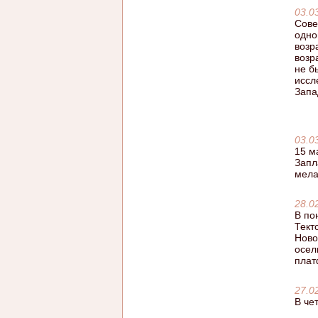
03.0
Сове
одно
возр
возр
не б
иссл
Запа
03.0
15 м
Запл
мела
28.0
В по
Тект
Ново
осел
плат
27.0
В че