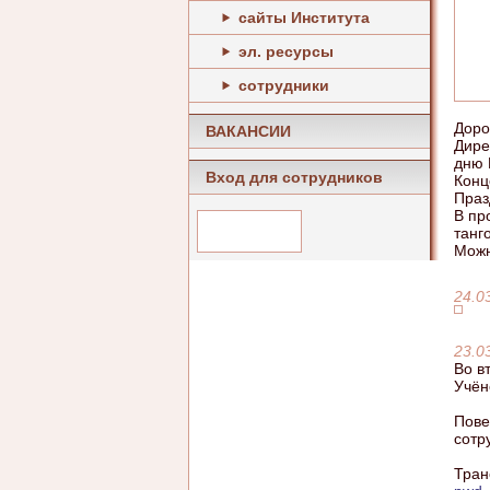
сайты Института
эл. ресурсы
сотрудники
Доро
ВАКАНСИИ
Дире
дню 
Вход для сотрудников
Конц
Праз
В пр
танг
Можн
24.0
23.0
Во в
Учён
Пове
сотр
Тран