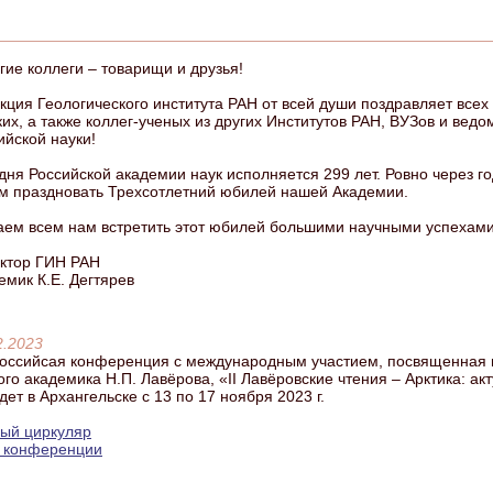
гие коллеги – товарищи и друзья!
кция Геологического института РАН от всей души поздравляет всех
ких, а также коллег-ученых из других Институтов РАН, ВУЗов и вед
ийской науки!
дня Российской академии наук исполняется 299 лет. Ровно через го
м праздновать Трехсотлетний юбилей нашей Академии.
ем всем нам встретить этот юбилей большими научными успехами
ктор ГИН РАН
емик К.Е. Дегтярев
2.2023
оссийсая конференция с международным участием, посвященная 
ого академика Н.П. Лавёрова, «II Лавёровские чтения – Арктика: а
дет в Архангельске с 13 по 17 ноября 2023 г.
ый циркуляр
 конференции