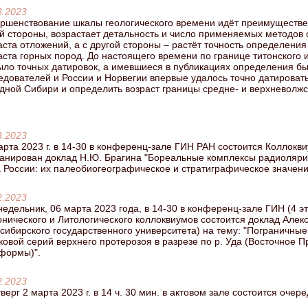
3.2023
ршенствование шкалы геологического времени идёт преимуществе
й стороны, возрастает детальность и число применяемых методов
аста отложений, а с другой стороны – растёт точность определения
аста горных пород. До настоящего времени по границе титонского 
ыло точных датировок, а имевшиеся в публикациях определения б
едователей и России и Норвегии впервые удалось точно датироват
дной Сибири и определить возраст границы средне- и верхневолжс
3.2023
арта 2023 г. в 14-30 в конференц-зале ГИН РАН состоится Коллокв
анирован доклад Н.Ю. Брагина "Бореальные комплексы радиоляри
 России: их палеобиогеографическое и стратиграфическое значен
2.2023
недельник, 06 марта 2023 года, в 14-30 в конференц-зале ГИН (4 э
онического и Литологического коллоквиумов состоится доклад Алек
сибирского государственного университета) на тему: "Пограничные
ковой серий верхнего протерозоя в разрезе по р. Уда (Восточное 
формы)".
2.2023
тверг 2 марта 2023 г. в 14 ч. 30 мин. в актовом зале состоится оче