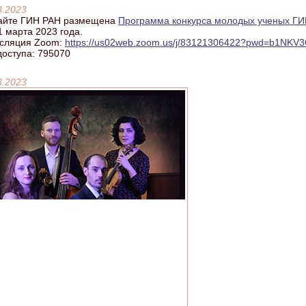
3.2023
айте ГИН РАН размещена
Программа конкурса молодых ученых ГИ
1 марта 2023 года.
сляция Zoom:
https://us02web.zoom.us/j/83121306422?pwd=b1NK
доступа: 795070
3.2023