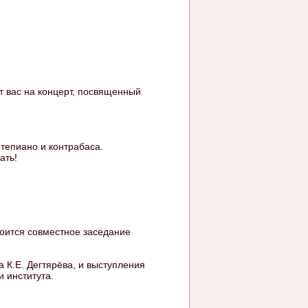
т вас на концерт, посвященный
ртепиано и контрабаса.
ать!
стоится совместное заседание
 К.Е. Дегтярёва, и выступления
 института.