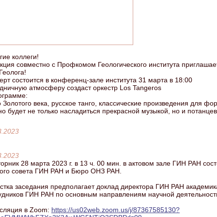
гие коллеги!
кция совместно с Профкомом Геологического института приглашае
Геолога!
ерт состоится в конференц-зале института 31 марта в 18:00
дничную атмосферу создаст оркестр Los Tangeros
ограмме:
о Золотого века, русское танго, классические произведения для фо
о будет не только насладиться прекрасной музыкой, но и потанцев
3.2023
3.2023
торник 28 марта 2023 г. в 13 ч. 00 мин. в актовом зале ГИН РАН со
ого совета ГИН РАН и Бюро ОНЗ РАН.
стка заседания предполагает доклад директора ГИН РАН академика
удников ГИН РАН по основным направлениям научной деятельности
сляция в Zoom:
https://us02web.zoom.us/j/87367585130?