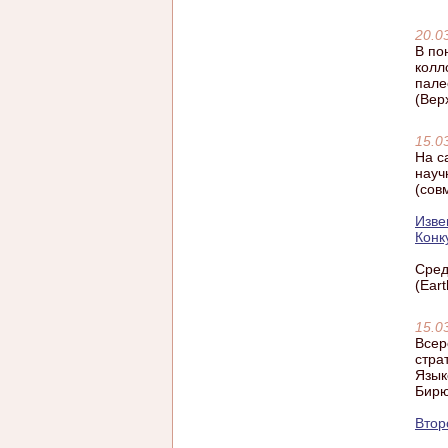
20.0
В по
колл
пале
(Вер
15.0
На с
науч
(сов
Изв
Конк
Сред
(Ear
15.0
Всер
стра
Язык
Бирю
Втор