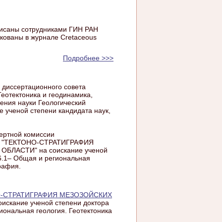
писаны сотрудниками ГИН РАН
икованы в журнале Cretaceous
Подробнее >>>
е диссертационного совета
Геотектоника и геодинамика,
ения науки Геологический
е ученой степени кандидата наук,
ертной комиссии
вны "ТЕКТОНО-СТРАТИГРАФИЯ
ЛАСТИ" на соискание ученой
.6.1– Общая и региональная
графия.
ТОНО-СТРАТИГРАФИЯ МЕЗОЗОЙСКИХ
оискание ученой степени доктора
иональная геология. Геотектоника