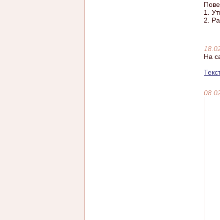
Пове
1. У
2. Р
18.0
На с
Текс
08.0