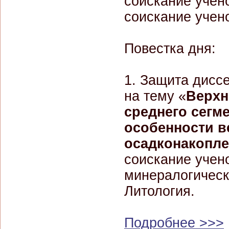
соискание учено
соискание учено
Повестка дня:
1. Защита дисс
на тему «
Верхн
среднего сегм
особенности в
осадконакопл
соискание учено
минералогическ
Литология.
Подробнее >>>