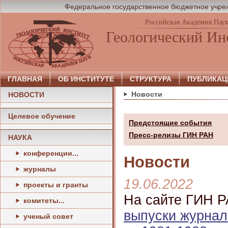
Федеральное государственное бюджетное учреж
Российская Академия Нау
Геологический Ин
ГЛАВНАЯ
ОБ ИНСТИТУТЕ
СТРУКТУРА
ПУБЛИКАЦ
Новости
НОВОСТИ
Целевое обучение
Предстоящие события
Пресс-релизы ГИН РАН
НАУКА
конференции...
Новости
журналы
19.06.2022
проекты и гранты
На сайте ГИН Р
комитеты...
выпуски журнал
ученый совет