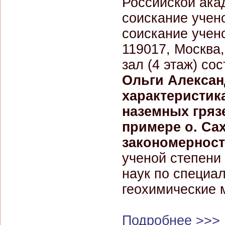
Российской ака
соискание учено
соискание учено
119017, Москва,
зал (4 этаж) со
Ольги Алекса
характеристик
наземных гряз
примере о. Са
закономернос
ученой степени
наук по специал
геохимические 
Подробнее >>>