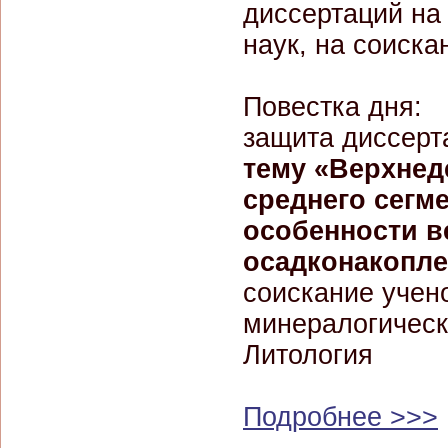
диссертаций на
наук, на соиска
Повестка дня:
защита диссер
тему «Верхнед
среднего сегм
особенности в
осадконакопл
соискание учено
минералогическ
Литология
Подробнее >>>