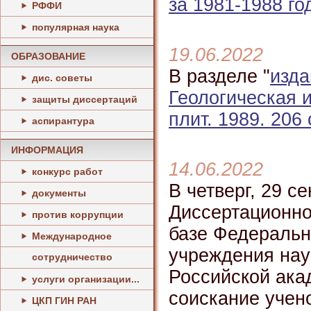
за 1981-1988 го
РФФИ
популярная наука
19.06.2022
ОБРАЗОВАНИЕ
В разделе "
изда
дис. советы
Геологическая 
защиты диссертаций
плит. 1989. 206 
аспирантура
ИНФОРМАЦИЯ
14.06.2022
конкурс работ
В четверг, 29 с
документы
Диссертационног
против коррупции
базе Федеральн
Международное
учреждения нау
сотрудничество
Российской ака
услуги организации...
соискание учено
ЦКП ГИН РАН