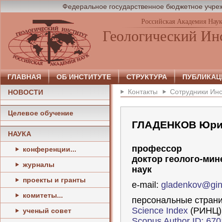
Федеральное государственное бюджетное учреж
Российская Академия Нау
Геологический Ин
ГЛАВНАЯ
ОБ ИНСТИТУТЕ
СТРУКТУРА
ПУБЛИКАЦ
Контакты
Сотрудники Инс
НОВОСТИ
Целевое обучение
ГЛАДЕНКОВ Юри
НАУКА
профессор
конференции...
доктор геолого-мин
журналы
наук
проекты и гранты
e-mail:
gladenkov@gin
комитеты...
персональные стран
Science Index
(РИНЦ)
ученый совет
Scopus Author ID: 67