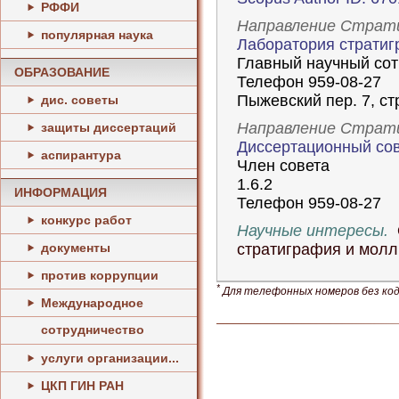
РФФИ
Направление Страт
популярная наука
Лаборатория страти
Главный научный сот
ОБРАЗОВАНИЕ
Телефон 959-08-27
Пыжевский пер. 7, стр
дис. советы
Направление Страт
защиты диссертаций
Диссертационный сов
аспирантура
Член совета
1.6.2
ИНФОРМАЦИЯ
Телефон 959-08-27
конкурс работ
Научные интересы.
О
документы
стратиграфия и молл
против коррупции
*
Для телефонных номеров без кода
Международное
сотрудничество
услуги организации...
ЦКП ГИН РАН