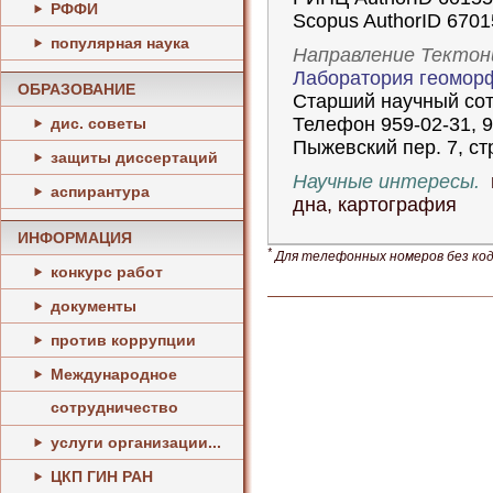
РФФИ
Scopus AuthorID 670
популярная наука
Направление Тектон
Лаборатория геоморф
ОБРАЗОВАНИЕ
Старший научный со
Телефон 959-02-31, 9
дис. советы
Пыжевский пер. 7, стр
защиты диссертаций
Научные интересы.
г
аспирантура
дна, картография
ИНФОРМАЦИЯ
*
Для телефонных номеров без кода
конкурс работ
документы
против коррупции
Международное
сотрудничество
услуги организации...
ЦКП ГИН РАН