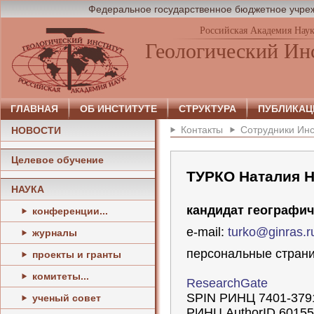
Федеральное государственное бюджетное учреж
Российская Академия Нау
Геологический Ин
ГЛАВНАЯ
ОБ ИНСТИТУТЕ
СТРУКТУРА
ПУБЛИКАЦ
Контакты
Сотрудники Инс
НОВОСТИ
Целевое обучение
ТУРКО Наталия 
НАУКА
кандидат географич
конференции...
e-mail:
turko@ginras.r
журналы
персональные стран
проекты и гранты
комитеты...
ResearchGate
SPIN РИНЦ 7401-379
ученый совет
РИНЦ AuthorID 60155