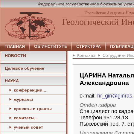
Федеральное государственное бюджетное учреж
Российская Академия Нау
Геологический Ин
ГЛАВНАЯ
ОБ ИНСТИТУТЕ
СТРУКТУРА
ПУБЛИКАЦ
Контакты
Сотрудники Инс
НОВОСТИ
Целевое обучение
ЦАРИНА Наталья
НАУКА
Александровна
конференции...
e-mail:
hr_gin@ginras.
журналы
Отдел кадров
проекты и гранты
Специалист по кадр
Телефон 951-28-13
комитеты...
Пыжевский пер. 7, стр
ученый совет
Направление Страт