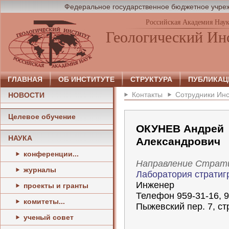
Федеральное государственное бюджетное учреж
Российская Академия Нау
Геологический Ин
ГЛАВНАЯ
ОБ ИНСТИТУТЕ
СТРУКТУРА
ПУБЛИКАЦ
Контакты
Сотрудники Инс
НОВОСТИ
Целевое обучение
ОКУНЕВ Андрей
НАУКА
Александрович
конференции...
Направление Страт
журналы
Лаборатория страти
Инженер
проекты и гранты
Телефон 959-31-16, 9
комитеты...
Пыжевский пер. 7, стр
ученый совет