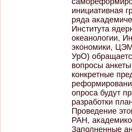
самореформиро
инициативная г
ряда академиче
Института ядер
океанологии, Ин
экономики, ЦЭМ
УрО) обращаетс
вопросы анкеты
конкретные пр
реформирования
опроса будут п
разработки пла
Проведение это
РАН, академико
Заполненные ан