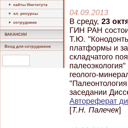
сайты Института
04.09.2013
эл. ресурсы
В среду,
23 октя
сотрудники
ГИН РАН состои
ВАКАНСИИ
Т.Ю. "Конодонт
платформы и за
Вход для сотрудников
складчатого поя
палеоэкология"
геолого-минера
"Палеонтология 
заседании Дисс
Автореферат ди
[
Т.Н. Палечек
]