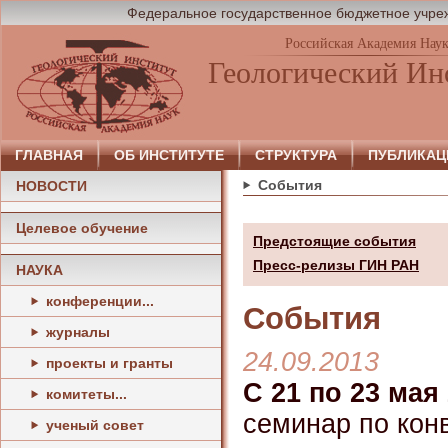
Федеральное государственное бюджетное учреж
Российская Академия Нау
Геологический Ин
ГЛАВНАЯ
ОБ ИНСТИТУТЕ
СТРУКТУРА
ПУБЛИКАЦ
События
НОВОСТИ
Целевое обучение
Предстоящие события
Пресс-релизы ГИН РАН
НАУКА
конференции...
События
журналы
24.09.2013
проекты и гранты
С 21 по 23 мая 
комитеты...
семинар по кон
ученый совет