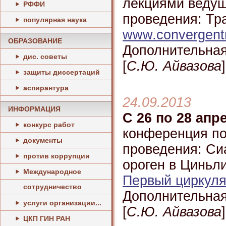
лекциями ведущ
РФФИ
проведения: Тра
популярная наука
www.convergent
ОБРАЗОВАНИЕ
Дополнительная
дис. советы
[
С.Ю. Айвазова
]
защиты диссертаций
аспирантура
24.09.2013
ИНФОРМАЦИЯ
С 26 по 28 апре
конкурс работ
конференция по
документы
проведения: Сиа
против коррупции
ороген в Циньл
Международное
Первый циркул
сотрудничество
Дополнительная
услуги организации...
[
С.Ю. Айвазова
]
ЦКП ГИН РАН