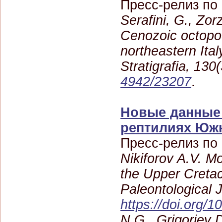
Пресс-релиз по
Serafini, G., Zor
Cenozoic octopo
northeastern Ital
Stratigrafia, 130
4942/23207
.
Новые данные
рептилиях Южн
Пресс-релиз по
Nikiforov A.V. 
the Upper Cretac
Paleontological J
https://doi.org
N.G., Grigoriev D