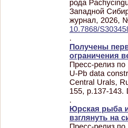
рода Pachycingu
Западной Сибир
журнал, 2026, №
10.7868/S30345
.
Получены пер
ограничения в
Пресс-релиз по
U-Pb data constr
Central Urals, R
155, p.137-143.
.
Юрская рыба и
взглянуть на 
Пресс-релиз по