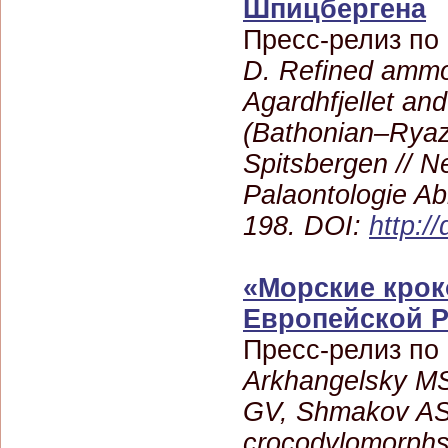
Шпицбергена
Пресс-релиз по
D. Refined ammon
Agardhfjellet and
(Bathonian–Ryaz
Spitsbergen // N
Palaontologie Ab
198. DOI:
http:/
«Морские крок
Европейской 
Пресс-релиз по
Arkhangelsky MS,
GV, Shmakov AS,
crocodylomorphs