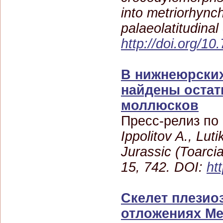
into metriorhynch
palaeolatitudinal
http://doi.org/10
В нижнеюрски
найдены остат
моллюсков
Пресс-релиз по
Ippolitov A., Lut
Jurassic (Toarcia
15, 742. DOI:
ht
Скелет плезио
отложениях Ме