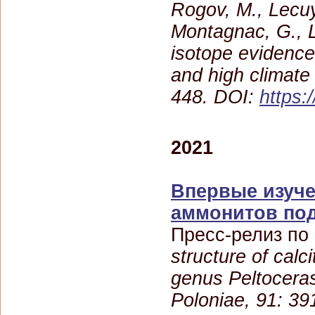
Rogov, M., Lecuy
Montagnac, G., L
isotope evidence
and high climate 
448. DOI:
https:
2021
Впервые изуче
аммонитов подс
Пресс-релиз по
structure of calc
genus Peltocera
Poloniae, 91: 3