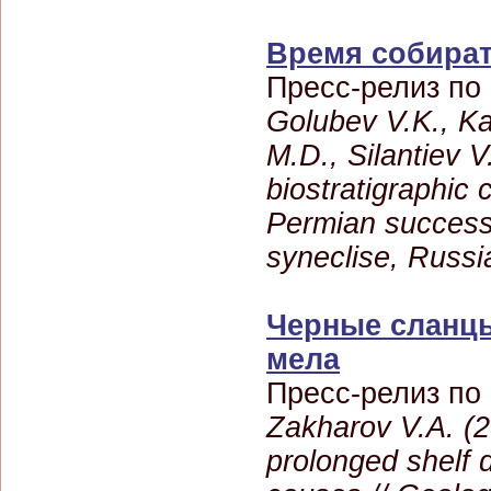
Время собират
Пресс-релиз по
Golubev V.K., K
M.D., Silantiev V
biostratigraphic 
Permian success
syneclise, Russia
Черные сланцы
мела
Пресс-релиз по
Zakharov V.A. (2
prolonged shelf 