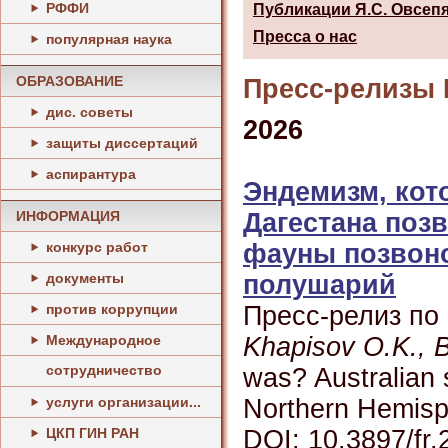
РФФИ
Публикации Я.С. Овсепя
Пресса о нас
популярная наука
ОБРАЗОВАНИЕ
Пресс-релизы 
дис. советы
2026
защиты диссертаций
аспирантура
Эндемизм, кот
ИНФОРМАЦИЯ
Дагестана поз
конкурс работ
фауны позвоно
документы
полушарий
против коррупции
Пресс-релиз по
Международное
Khapisov O.K., B
сотрудничество
was? Australian 
услуги организации...
Northern Hemisph
ЦКП ГИН РАН
DOI: 10.3897/fr