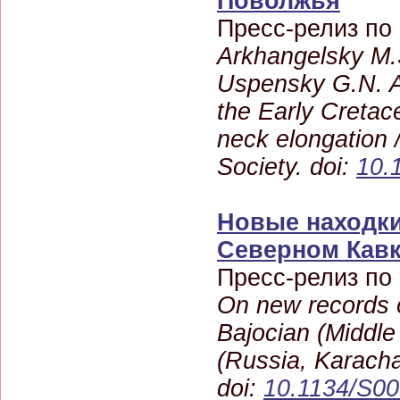
Поволжья
Пресс-релиз по
Arkhangelsky M.S
Uspensky G.N. A
the Early Cretac
neck elongation /
Society. doi:
10.
Новые находки
Северном Кавк
Пресс-релиз по
On new records 
Bajocian (Middle
(Russia, Karacha
doi:
10.1134/S0