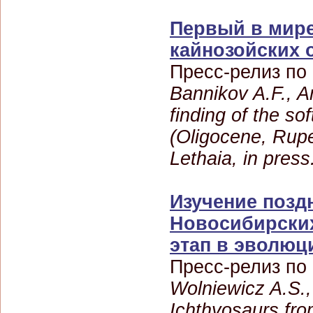
Первый в мире
кайнозойских 
Пресс-релиз по
Bannikov A.F., Ar
finding of the sof
(Oligocene, Rupel
Lethaia, in pres
Изучение позд
Новосибирских
этап в эволюц
Пресс-релиз по
Wolniewicz A.S.,
Ichthyosaurs fro