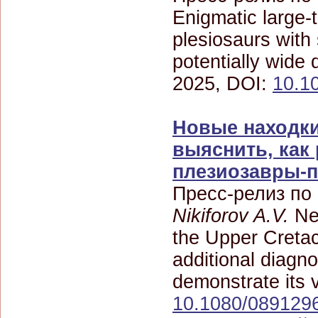
Enigmatic large-
plesiosaurs with 
potentially wide 
2025, DOI:
10.10
Новые находки
выяснить, как
плезиозавры-
Пресс-релиз по
Nikiforov A.V.
New
the Upper Cretac
additional diagn
demonstrate its v
10.1080/089129