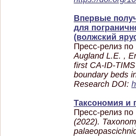
Впервые получ
для пограничн
(волжский яру
Пресс-релиз по
Augland L.E. , E
first CA-ID-TIMS
boundary beds i
Research DOI:
h
Таксономия и 
Пресс-релиз по
(2022). Taxonomy
palaeopascichni