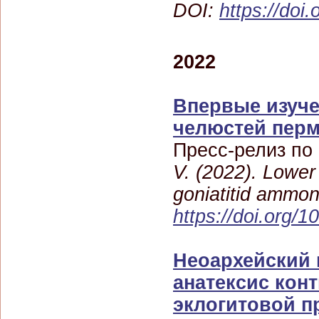
DOI:
https://do
2022
Впервые изуч
челюстей пер
Пресс-релиз по
V. (2022). Lower
goniatitid ammon
https://doi.org/1
Неоархейский
анатексис кон
эклогитовой п