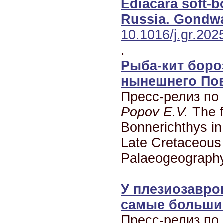
Ediacara soft-b
Russia. Gondw
10.1016/j.gr.202
.
Рыба-кит боро
нынешнего Пов
Пресс-релиз по
Popov E.V.
The f
Bonnerichthys in 
Late Cretaceous 
Palaeogeography
У плезиозавро
самые больши
Пресс-релиз по