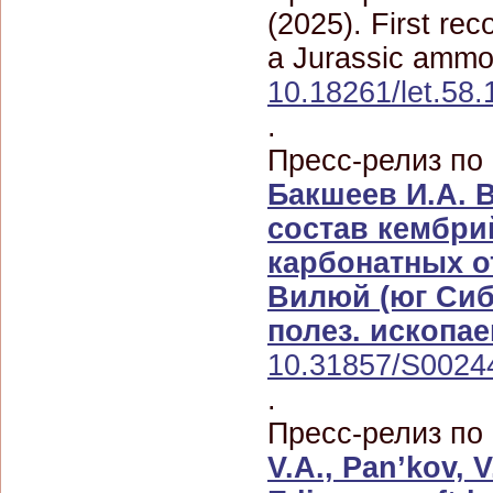
(2025). First rec
a Jurassic ammoni
10.18261/let.58.
.
Пресс-релиз по
Бакшеев И.А. 
состав кембри
карбонатных о
Вилюй (юг Сиб
полез. ископае
10.31857/S002
.
Пресс-релиз по
V.A., Pan’kov, 