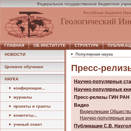
Федеральное государственное бюджетное учреж
Российская Академия Нау
Геологический Ин
ГЛАВНАЯ
ОБ ИНСТИТУТЕ
СТРУКТУРА
ПУБЛИКАЦ
Популярная наука
НОВОСТИ
Пресс-релизы
Целевое обучение
НАУКА
Научно-популярные ст
конференции...
Научно-популярные кн
Пресс-релизы ГИН РАН
журналы
Видео
проекты и гранты
Видеолекции Общества
комитеты...
Научно-популярные в
ученый совет
Публикации С.В. Наугол