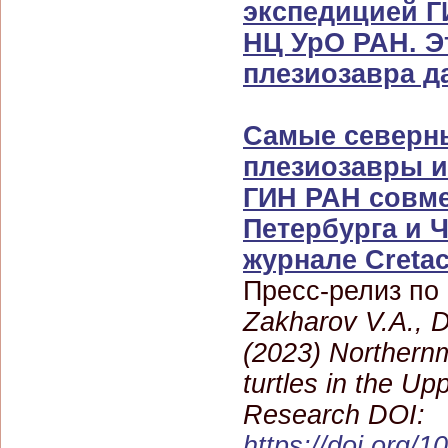
экспедицией Г
НЦ УрО РАН. Э
плезиозавра да
Самые северн
плезиозавры и
ГИН РАН совме
Петербурга и 
журнале Cretac
Пресс-релиз по
Zakharov V.A., D
(2023) Northernm
turtles in the U
Research DOI:
https://doi.org/