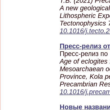
T.B. (2021) Pre
A new geologica
Lithospheric Exp
Tectonophysics 
10.1016/j.tecto
Пресс-релиз от
Пресс-релиз по
Age of eclogites
Mesoarchaean oc
Province, Kola pe
Precambrian Res
10.1016/j.preca
Новые названи