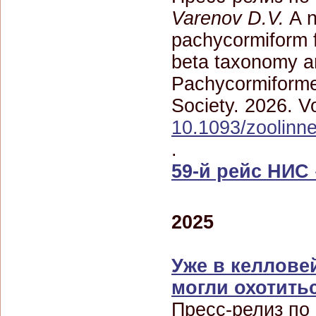
Varenov D.V.
A n
pachycormiform 
beta taxonomy an
Pachycormiformes
Society. 2026. Vo
10.1093/zoolinn
.
59-й рейс НИС
2025
Уже в келлове
могли охотить
Пресс-релиз по