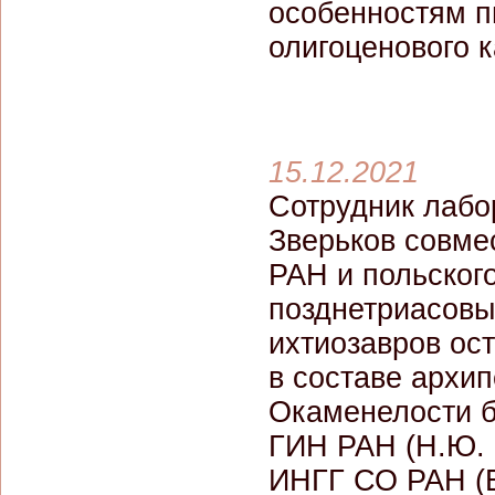
особенностям п
олигоценового 
15.12.2021
Сотрудник лабо
Зверьков совме
РАН и польског
позднетриасовы
ихтиозавров ос
в составе архи
Окаменелости б
ГИН РАН (Н.Ю. 
ИНГГ СО РАН (Е