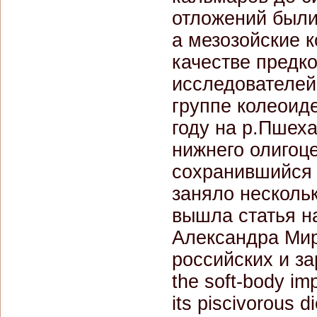
отложений были
а мезозойские 
качестве предк
исследователей
группе колеоид
году на р.Пшех
нижнего олигоц
сохранившийся 
заняло нескольк
вышла статья н
Александра Миро
российских и за
the soft-body imp
its piscivorous 