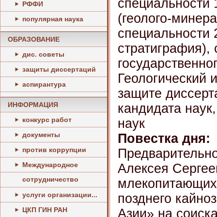
специальности 1
РФФИ
(геолого-минера
популярная наука
специальности 2
ОБРАЗОВАНИЕ
стратиграфия),
дис. советы
государственно
защиты диссертаций
Геологический 
аспирантура
защите диссерт
ИНФОРМАЦИЯ
кандидата наук,
конкурс работ
наук
документы
Повестка дня:
против коррупции
Предварительно
Международное
Алексея Сергее
сотрудничество
млекопитающих 
услуги организации...
позднего кайно
ЦКП ГИН РАН
Азии» на соиска