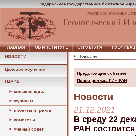
Федеральное государственное бюджетное учреж
Российская Академия Нау
Геологический Ин
ГЛАВНАЯ
ОБ ИНСТИТУТЕ
СТРУКТУРА
ПУБЛИКАЦ
Новости
НОВОСТИ
Целевое обучение
Предстоящие события
Пресс-релизы ГИН РАН
НАУКА
конференции...
Новости
журналы
21.12.2021
проекты и гранты
В среду 22 дек
комитеты...
РАН состоится 
ученый совет