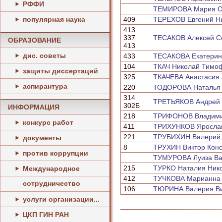
РФФИ
ТЕМИРОВА Мария О
популярная наука
409
ТЕРЕХОВ Евгений Н
413
337
ТЕСАКОВ Алексей С
ОБРАЗОВАНИЕ
413
дис. советы
433
ТЕСАКОВА Екатерин
104
ТКАЧ Николай Тимо
защиты диссертаций
325
ТКАЧЕВА Анастасия 
аспирантура
220
ТОДОРОВА Наталья 
314
ТРЕТЬЯКОВ Андрей 
302Б
ИНФОРМАЦИЯ
218
ТРИФОНОВ Владими
конкурс работ
411
ТРИХУНКОВ Ярослав
221
ТРУБИХИН Валерий
документы
8
ТРУХИН Виктор Конс
против коррупции
ТУМУРОВА Луиза Ва
215
ТУРКО Наталия Ник
Международное
412
ТУЧКОВА Марианна 
сотрудничество
106
ТЮРИНА Валерия Ви
услуги организации...
ЦКП ГИН РАН