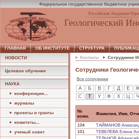
Федеральное государственное бюджетное учреж
Российская Академия Нау
Геологический Ин
ГЛАВНАЯ
ОБ ИНСТИТУТЕ
СТРУКТУРА
ПУБЛИКАЦ
Контакты
Сотрудники И
НОВОСТИ
Сотрудники Геологиче
Целевое обучение
Все сотрудники
НАУКА
А
Б
В
Г
Д
Е
конференции...
С
Т
У
Ф
Х
Ц
журналы
№
проекты и гранты
Фамилия, Имя, Отч
комн.
комитеты...
104
ТАЙМАНОВ Александ
101
ТЕВЕЛЕВА Елена Ал
ученый совет
ТЕЛЬНОВ Афанасий 