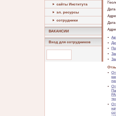
Геол
сайты Института
Дата
эл. ресурсы
Адре
сотрудники
Дата
Адре
ВАКАНСИИ
Ав
Вход для сотрудников
Ди
Пр
За
За
Отзы
От
ка
пе
От
Па
РА
те
От
на
со