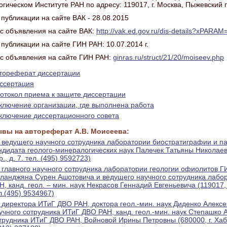
огическом Институте РАН по адресу: 119017, г. Москва, Пыжевский п
 публикации на сайте ВАК - 28.08.2015
с объявления на сайте ВАК:
http://vak.ed.gov.ru/dis-details?xPARA
 публикации на сайте ГИН РАН: 10.07.2014 г.
с объявления на сайте ГИН РАН:
ginras.ru/struct/21/20/moiseev.php
тореферат диссертации
ссертация
отокол приема к защите диссертации
ключение организации, где выполнена работа
ключение диссертационного совета
вы на автореферат А.В. Моисеева:
 ведущего научного сотрудника лаборатории биостратиграфии и п
ндидата геолого-минералогических наук Палечек Татьяны Николаев
р., д. 7. тел. (495) 9592723)
 главного научного сотрудника лаборатории геологии офиолитов ГИ
ланджяна Сурен Ашотовича и ведущего научного сотрудника лабо
Н, канд. геол. – мин. наук Некрасов Геннадий Евгеньевича (119017, 
л.(495) 9534967)
 директора ИТиГ ДВО РАН, доктора геол.-мин. наук Диденко Алекс
учного сотрудника ИТиГ ДВО РАН, канд. геол.-мин. наук Степашко 
трудника ИТиГ ДВО РАН, Войновой Ирины Петровны (680000, г. Хаба