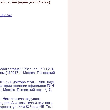
ер., 7, конференц-зал (4 этаж).
M=203743
алеогеографии океанов ГИН РАН,
ны (119017, г. Москва, Пыжевский
Н РАН, доктора геол. – мин. наук
ратории геологии офиолитов ГИН
г. Москва, Пыжевский пер., д. 7.
ея Николаевича, ведущего
Андрея Анатольевича и научного
ровск, ул. Ким Ю Чена, 65. Тел.