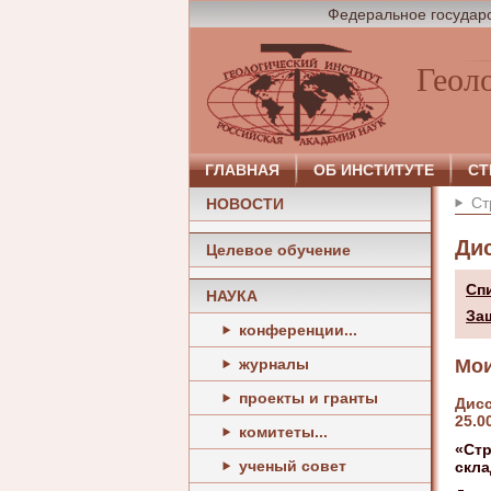
Федеральное государс
Геол
ГЛАВНАЯ
ОБ ИНСТИТУТЕ
СТ
Ст
НОВОСТИ
Ди
Целевое обучение
Сп
НАУКА
За
конференции...
журналы
Мои
проекты и гранты
Дисс
25.0
комитеты...
«Стр
ученый совет
скла