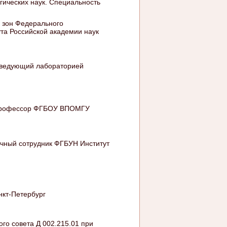
гических наук. Специальность
х зон Федерального
ута Российской академии наук
заведующий лабораторией
, профессор ФГБОУ ВПОМГУ
учный сотрудник ФГБУН Институт
нкт-Петербург
го совета Д 002.215.01 при