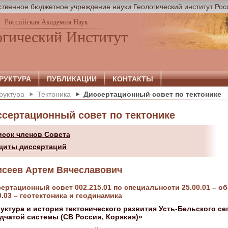
твенное бюджетное учреждение науки Геологический институт Рос
Российская Академия Наук
огический Институт
РУКТУРА
ПУБЛИКАЦИИ
КОНТАКТЫ
руктура
Тектоника
Диссертационный совет по тектонике
ссертационный совет по тектонике
исок членов Совета
щиты диссертаций
сеев Артем Вячеславович
ертационный совет 002.215.01 по специальности 25.00.01 – о
0.03 – геотектоника и геодинамика
уктура и история тектонического развития Усть-Бельского се
дчатой системы (СВ России, Корякия)»