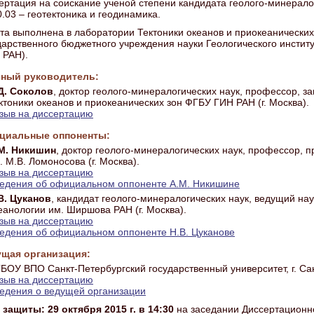
ертация на соискание ученой степени кандидата геолого-минерало
0.03 – геотектоника и геодинамика.
та выполнена в лаборатории Тектоники океанов и приокеанически
дарственного бюджетного учреждения науки Геологического инстит
 РАН).
чный руководитель:
Д. Соколов
, доктор геолого-минералогических наук, профессор, 
ктоники океанов и приокеанических зон ФГБУ ГИН РАН (г. Москва).
зыв на диссертацию
циальные оппоненты:
М. Никишин
, доктор геолого-минералогических наук, профессор
. М.В. Ломоносова (г. Москва).
зыв на диссертацию
едения об официальном оппоненте А.М. Никишине
В. Цуканов
, кандидат геолого-минералогических наук, ведущий на
еанологии им. Ширшова РАН (г. Москва).
зыв на диссертацию
едения об официальном оппоненте Н.В. Цуканове
щая организация:
БОУ ВПО Санкт-Петербургский государственный университет, г. Са
зыв на диссертацию
едения о ведущей организации
 защиты: 29 октября 2015 г. в 14:30
на заседании Диссертационно