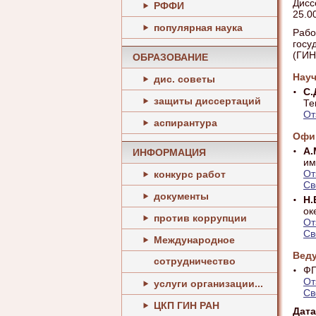
Дисс
РФФИ
25.0
популярная наука
Рабо
госу
(ГИН
ОБРАЗОВАНИЕ
Нау
дис. советы
С.
защиты диссертаций
Те
От
аспирантура
Офи
А.
ИНФОРМАЦИЯ
им
От
конкурс работ
Св
документы
Н.
ок
против коррупции
От
Св
Международное
Веду
сотрудничество
ФГ
От
услуги организации...
Св
ЦКП ГИН РАН
Дата